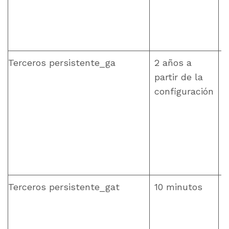
Terceros persistente_ga
2 años a
partir de la
configuración
p
Terceros persistente_gat
10 minutos