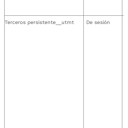
Terceros persistente__utmt
De sesión
H
d