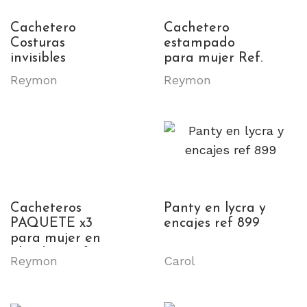
Cachetero
Cachetero
Costuras
estampado
invisibles
para mujer Ref.
microfibra para
8021
Reymon
Reymon
mujer Ref. 8092
Cacheteros
Panty en lycra y
PAQUETE x3
encajes ref 899
para mujer en
algodón Ref.
Reymon
Carol
8003-T