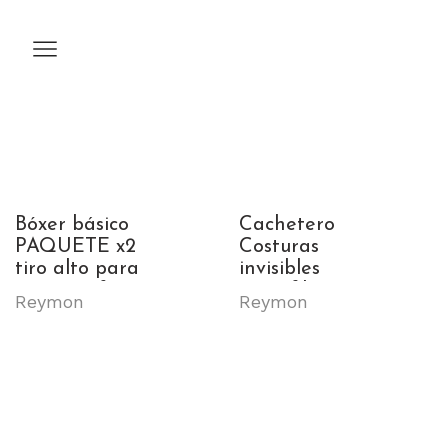
Bóxer básico
Cachetero
PAQUETE x2
Costuras
tiro alto para
invisibles
mujer Ref. 8099-
microfibra para
Reymon
Reymon
2
mujer Ref. 8093