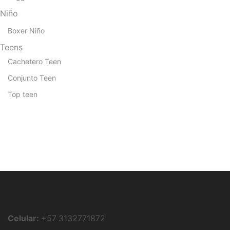
Niño
Boxer Niño
Teens
Cachetero Teen
Conjunto Teen
Top teen
Datos de Contacto
Celular:
+57 3132771872