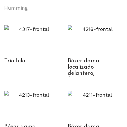
Humming
Trío hilo
Bóxer dama
localizado
delantero,
fondeado
posterior
Bóxer dama
Bóxer dama