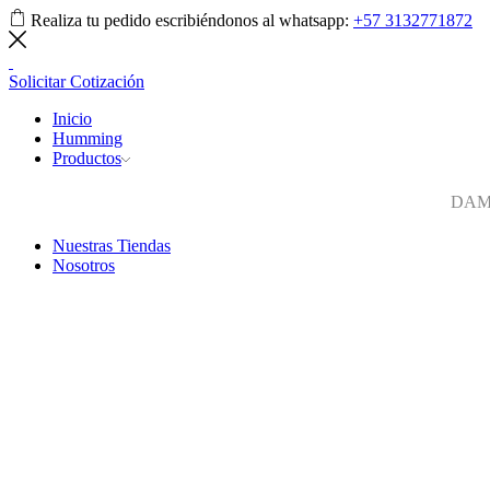
Realiza tu pedido escribiéndonos al whatsapp:
+57 3132771872
Solicitar Cotización
Inicio
Humming
Productos
DA
Nuestras Tiendas
Nosotros