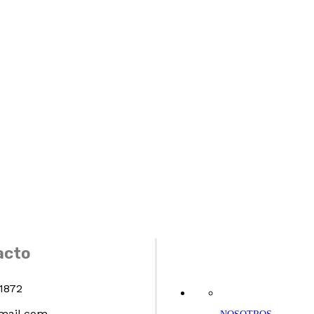
acto
1872
ail.com