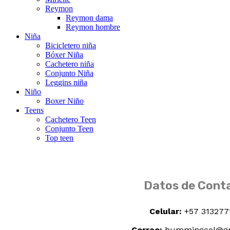
Reymon
Reymon dama
Reymon hombre
Niña
Bicicletero niña
Bóxer Niña
Cachetero niña
Conjunto Niña
Leggins niña
Niño
Boxer Niño
Teens
Cachetero Teen
Conjunto Teen
Top teen
Datos de Cont
Celular:
+57 313277
Correo:
hummingcol@gm