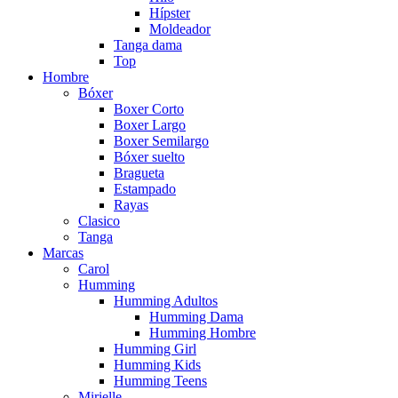
Hípster
Moldeador
Tanga dama
Top
Hombre
Bóxer
Boxer Corto
Boxer Largo
Boxer Semilargo
Bóxer suelto
Bragueta
Estampado
Rayas
Clasico
Tanga
Marcas
Carol
Humming
Humming Adultos
Humming Dama
Humming Hombre
Humming Girl
Humming Kids
Humming Teens
Mirielle