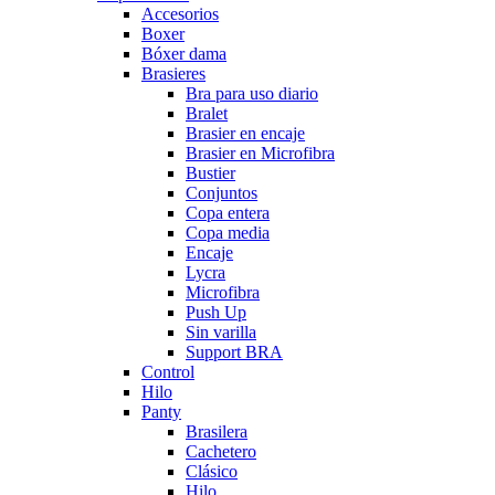
Accesorios
Boxer
Bóxer dama
Brasieres
Bra para uso diario
Bralet
Brasier en encaje
Brasier en Microfibra
Bustier
Conjuntos
Copa entera
Copa media
Encaje
Lycra
Microfibra
Push Up
Sin varilla
Support BRA
Control
Hilo
Panty
Brasilera
Cachetero
Clásico
Hilo