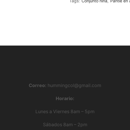
Tags:
Conjunto niña
,
Pantie en
quantity
Correo:
hummingcol@gmail.com
Horario:
Lunes a Viernes 8am – 5pm
Sábados 8am – 2pm