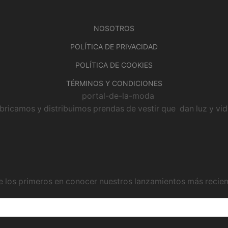
NOSOTROS
POLÍTICA DE PRIVACIDAD
POLÍTICA DE COOKIES
TÉRMINOS Y CONDICIONES
bricamos y distribuimos prendas de vestir que dan luz y vida
e los primeros en conocer nuestros lanzamientos más recie