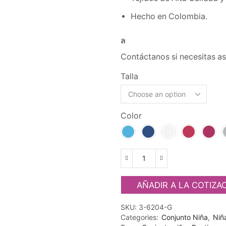
Hecho en Colombia.
Contáctanos si necesitas as
Talla
Color
Conjunto
unicolor
para
AÑADIR A LA COTIZA
niña
girl
SKU:
3-6204-G
Ref.6204-
Categories:
Conjunto Niña
,
Niñ
G